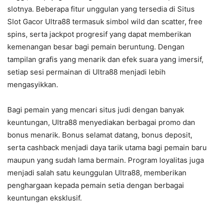
slotnya. Beberapa fitur unggulan yang tersedia di Situs
Slot Gacor Ultra88 termasuk simbol wild dan scatter, free
spins, serta jackpot progresif yang dapat memberikan
kemenangan besar bagi pemain beruntung. Dengan
tampilan grafis yang menarik dan efek suara yang imersif,
setiap sesi permainan di Ultra88 menjadi lebih
mengasyikkan.
Bagi pemain yang mencari situs judi dengan banyak
keuntungan, Ultra88 menyediakan berbagai promo dan
bonus menarik. Bonus selamat datang, bonus deposit,
serta cashback menjadi daya tarik utama bagi pemain baru
maupun yang sudah lama bermain. Program loyalitas juga
menjadi salah satu keunggulan Ultra88, memberikan
penghargaan kepada pemain setia dengan berbagai
keuntungan eksklusif.