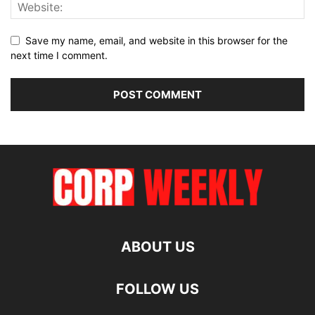
Save my name, email, and website in this browser for the
next time I comment.
ABOUT US
FOLLOW US