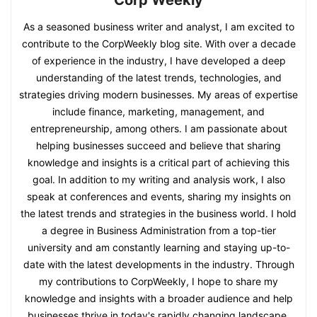
Corp Weekly
As a seasoned business writer and analyst, I am excited to
contribute to the CorpWeekly blog site. With over a decade
of experience in the industry, I have developed a deep
understanding of the latest trends, technologies, and
strategies driving modern businesses. My areas of expertise
include finance, marketing, management, and
entrepreneurship, among others. I am passionate about
helping businesses succeed and believe that sharing
knowledge and insights is a critical part of achieving this
goal. In addition to my writing and analysis work, I also
speak at conferences and events, sharing my insights on
the latest trends and strategies in the business world. I hold
a degree in Business Administration from a top-tier
university and am constantly learning and staying up-to-
date with the latest developments in the industry. Through
my contributions to CorpWeekly, I hope to share my
knowledge and insights with a broader audience and help
businesses thrive in today's rapidly changing landscape.