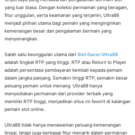
yang luar biasa. Dengan koleksi permainan yang beragam,
fitur unggulan, serta keamanan yang terjamin, Ultra88
menjadi pilihan utama bagi pemain yang menginginkan
kemenangan besar dan pengalaman bermain yang
menyenangkan.
Salah satu keunggulan utama dari
Slot Gacor Ultra88
adalah tingkat RTP yang tinggi. RTP atau Return to Player
adalah persentase pembayaran kembali kepada pemain
dalam jangka panjang. Semakin tinggi RTP, semakin besar
peluang pemain untuk menang. Ultra88 hanya
menyediakan permainan dari provider terbaik yang
memiliki RTP tinggi, menjadikan situs ini favorit di kalangan
pemain slot online.
Ultra88 tidak hanya menawarkan peluang kemenangan
tinggi, tetapi juga berbagai fitur menarik dalam permainan