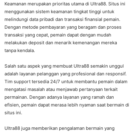
Keamanan merupakan prioritas utama di Ultra88. Situs ini
menggunakan sistem keamanan tingkat tinggi untuk
melindungi data pribadi dan transaksi finansial pemain.
Dengan metode pembayaran yang beragam dan proses
transaksi yang cepat, pemain dapat dengan mudah
melakukan deposit dan menarik kemenangan mereka
tanpa kendala.
Salah satu aspek yang membuat Ultra88 semakin unggul
adalah layanan pelanggan yang profesional dan responsif.
Tim support tersedia 24/7 untuk membantu pemain dalam
mengatasi masalah atau menjawab pertanyaan terkait
permainan. Dengan adanya layanan yang ramah dan
efisien, pemain dapat merasa lebih nyaman saat bermain di
situs ini.
Ultra88 juga memberikan pengalaman bermain yang